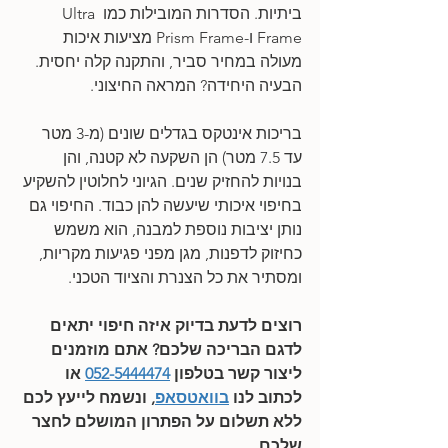
ביתיות. הסדרות המובילות כמו Ultra 
Frame ו-Prism Frame מציעות איכות 
מעולה במחיר סביר, והתקנה קלה יחסית. 
הבעיה היחידה? המראה החיצוני.
בריכות אינטקס בגדלים שונים (מ-3 מטר 
עד 7.5 מטר) הן השקעה לא קטנה, והן 
בנויות להחזיק שנים. הגיוני לחלוטין להשקיע 
בחיפוי איכותי שיעשה להן כבוד. החיפוי גם 
נותן יציבות נוספת למבנה, הוא משמש 
כחיזוק לדפנות, מגן מפני פגיעות מקריות, 
ומסתיר את כל הצנרת והציוד הטכני.
רוצים לדעת בדיוק איזה חיפוי יתאים 
לדגם הבריכה שלכם? אתם מוזמנים 
ליצור קשר בטלפון 
052-5444474
 או 
לכתוב לנו 
בוואטסאפ
, ונשמח לייעץ לכם 
ללא תשלום על הפתרון המושלם לחצר 
שלכם.