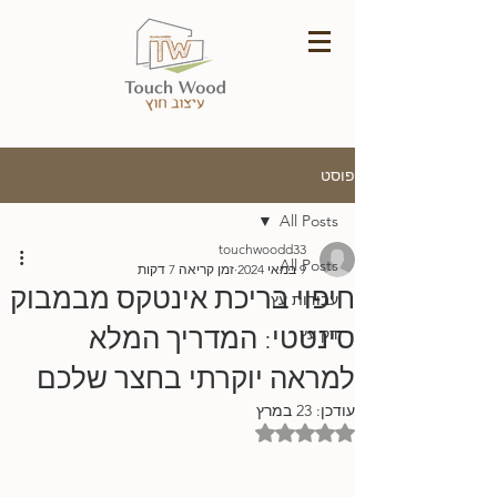
פוסט
All Posts
touchwoodd33
All Posts
9 במאי 2024
זמן קריאה 7 דקות
חיפוי בריכת אינטקס מבמבוק
עבודות עץ
סינטטי: המדריך המלא
דק עץ
למראה יוקרתי בחצר שלכם
עודכן:
23 במרץ
דירוג של NaN מתוך 5 כוכבים