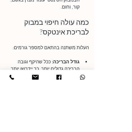
קור, וחום.
כמה עולה חיפוי במבוק 
לבריכת אינטקס?
העלות משתנה בהתאם למספר גורמים:
גודל הבריכה:
 ככל שהיקף וגובה 
הבריכה גדולים יותר, כך יידרשו יותר 
גלילי במבוק, חומרי עזר ושעות עבודה 
של המתקין.
איכות החומר שנבחר:
 ישנם הבדלים 
משמעותיים בעובי קני הבמבוק וברמת 
העמידות שלהם (למשל, במבוק שעבר 
טיפול מיוחד נגד מים ושמש יעלה 
יותר, אך יחזיק מעמד לאורך שנים).
מורכבות ההתקנה:
 בניית 