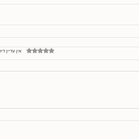
דירוג של 0 מתוך 5 כוכבים
אין עדיין דיר