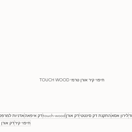
חיפוי קיר אורן טרמי TOUCH WOOD
ד
לירון אסא
התקנת דק סינטטי
דק אורן
touch-wood
דק איפאה
אדניות למרפס
חיפוי קיר
דק אורן 