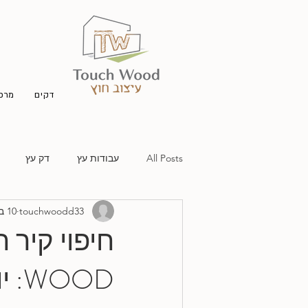
דקים
מרפס
All Posts
עבודות עץ
דק עץ
touchwoodd33
10 באפר׳ 2024
OOD