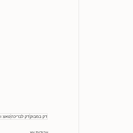
דק במבוק
דק לבריכה
טאצ וו
עבודות עץ