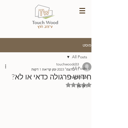
פוסט
All Posts
touchwoodd33
All Posts
11 בדצמ׳ 2023
זמן קריאה 1 דקות
חידוש פרגולה כדאי או לא?
עבודות עץ
דירוג של NaN מתוך 5 כוכבים
דק עץ