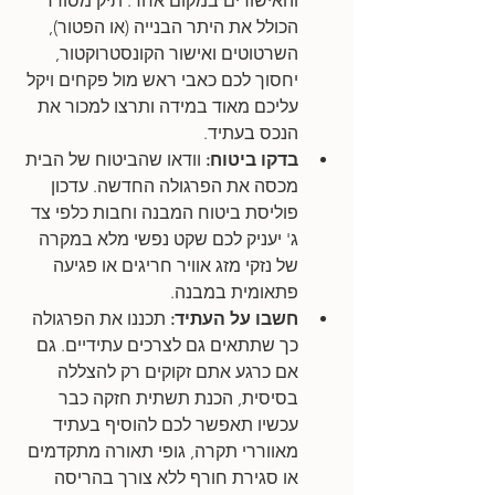
והאישורים במקום אחד. תיק מסודר 
הכולל את היתר הבנייה (או הפטור), 
השרטוטים ואישור הקונסטרוקטור, 
יחסוך לכם כאבי ראש מול פקחים ויקל 
עליכם מאוד במידה ותרצו למכור את 
הנכס בעתיד.
בדקו ביטוח:
 וודאו שהביטוח של הבית 
מכסה את הפרגולה החדשה. עדכון 
פוליסת ביטוח המבנה וחבות כלפי צד 
ג' יעניק לכם שקט נפשי מלא במקרה 
של נזקי מזג אוויר חריגים או פגיעה 
פתאומית במבנה.
חשבו על העתיד: 
תכננו את הפרגולה 
כך שתתאים גם לצרכים עתידיים. גם 
אם כרגע אתם זקוקים רק להצללה 
בסיסית, הכנת תשתית חזקה כבר 
עכשיו תאפשר לכם להוסיף בעתיד 
מאווררי תקרה, גופי תאורה מתקדמים 
או סגירת חורף ללא צורך בהריסה 