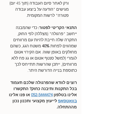
ורק לאחר סיום העבודה (תוך 45 יום) 
מגישים "הודעה על ביצוע עבודה 
פטורה" לרשות המקומית.
התנאי הקריטי לפטור:
 כדי שהמבנה 
ייחשב "פרגולה" (מצללה) לפי החוק, 
התקרה שלה חייבת להיות עם מרווחים 
שמהווים לפחות 
40%
 משטח הגג, כשהם 
מחולקים באופן שווה. אם הקירוי אטום 
לגמרי (למשל סנטף אטום או גג פח ללא 
מרווחים), ייתכן שהרשות תתייחס לכך 
כתוספת בנייה הדורשת היתר.
רוצים לוודא שהפרגולה שלכם תעמוד 
בכל התקנות ותיבנה כחוק? התקשרו 
אלינו בטלפון 
052-5444474
 או פנו אלינו 
בוואטסאפ
 לייעוץ מקצועי ותכנון נכון 
מההתחלה.