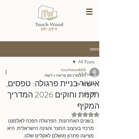
פוסט
All Posts
touchwoodd33
All Posts
23 במרץ
זמן קריאה 6 דקות
אישור בניית פרגולה: טפסים,
עבודות עץ
תקנות וחוקים 2026 המדריך
דק עץ
המקיף
דירוג של NaN מתוך 5 כוכבים
בשנים האחרונות, הפרגולה הפכה לאלמנט 
מרכזי בעיצוב החצר והגינה הישראלית. היא 
מציעה פתרון מושלם לאקלים שלנו, 