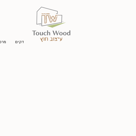
דקים
מרפס