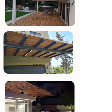
בני ציון
גדרה