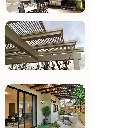
תל מונד
נתניה
בני ברק