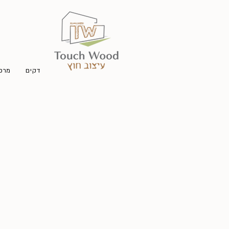
דקים
מרפס