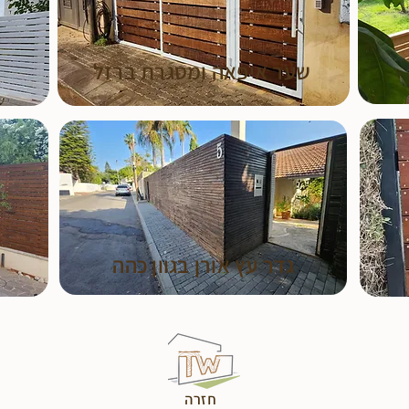
שער איפאה ומסגרת ברזל
גדר עץ אורן בגוון כהה
חזרה