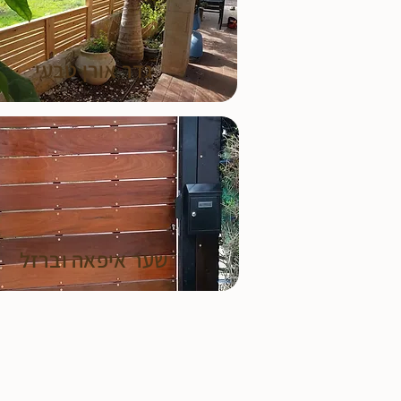
גדר אורן טבעי
שער איפאה וברזל